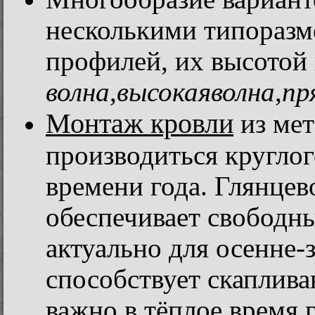
несколькими типоразм
профилей, их высотой 
волна
,
высокая
волна
,
пр
Монтаж кровли
из ме
производиться круглог
времени года. Глянце
обеспечивает свободны
актуально для осенне-з
способствует скаплива
важно в тёплое время г