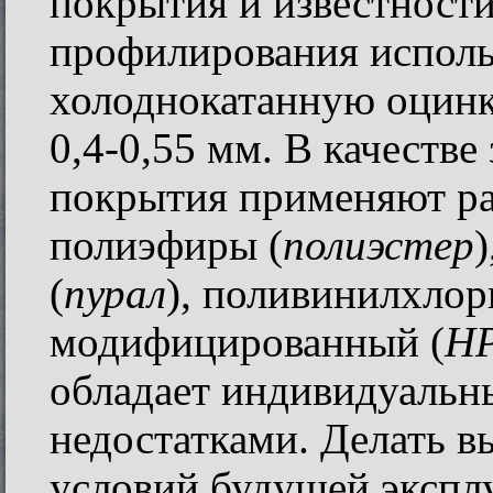
покрытия и известности
профилирования исполь
холоднокатанную оцин
0,4-0,55 мм. В качеств
покрытия применяют ра
полиэфиры (
полиэстер
(
пурал
), поливинилхло
модифицированный (
HP
обладает индивидуальн
недостатками. Делать вы
условий будущей экспл