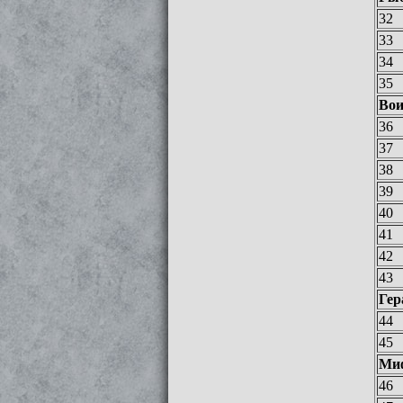
32
33
34
35
Во
36
37
38
39
40
41
42
43
Гер
44
45
Ми
46