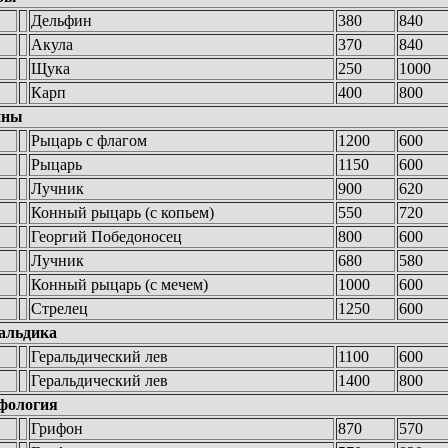
Дельфин
380
840
Акула
370
840
Щука
250
1000
Карп
400
800
ины
Рыцарь с флагом
1200
600
Рыцарь
1150
600
Лучник
900
620
Конный рыцарь (с копьем)
550
720
Георгий Победоносец
800
600
Лучник
680
580
Конный рыцарь (с мечем)
1000
600
Стрелец
1250
600
альдика
Геральдический лев
1100
600
Геральдический лев
1400
800
фология
Грифон
870
570