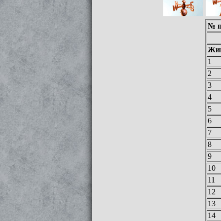
№ п
Жи
1
2
3
4
5
6
7
8
9
10
11
12
13
14