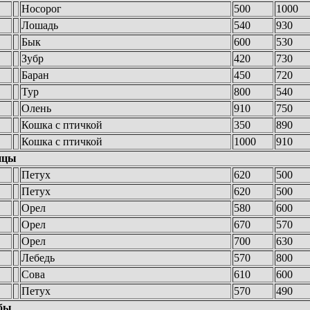
Носорог
500
1000
Лошадь
540
930
Бык
600
530
Зубр
420
730
Баран
450
720
Тур
800
540
Олень
910
750
Кошка с птичкой
350
890
Кошка с птичкой
1000
910
ицы
Петух
620
500
Петух
620
500
Орел
580
600
Орел
670
570
Орел
700
630
Лебедь
570
800
Сова
610
600
Петух
570
490
бы