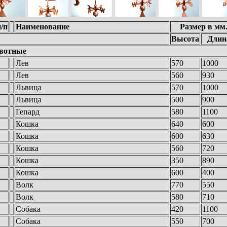
/п
Наименование
Размер в мм
Высота
Длин
вотные
Лев
570
1000
Лев
560
930
Львица
570
1000
Львица
500
900
Гепард
580
1100
Кошка
640
600
Кошка
600
630
Кошка
560
720
Кошка
350
890
Кошка
600
400
Волк
770
550
Волк
580
710
Собака
420
1100
Собака
550
700