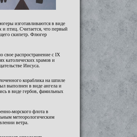
люгеры изготавливаются в виде
 и птиц. Считается, что первый
ащего скипетр. Флюгер
 свое распространение с IX
иях католических храмов и
дательстве Иисуса.
олоченного кораблика на шпиле
ыл выполнен в виде ангела и
ись в виде гербов, фамильных
оенно-морского флота в
альным метеорологическим
влении ветра.