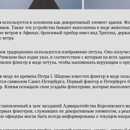
р
используется в основном как декоративный элемент здания. Ф
лажков. Также эти устройства бывают выполнены в виде животных
е ветров в Афинах; бронзовый прибор имел вид Тритона, держ
 ветра.
ов традиционно используется изображение петуха. Оно получило
 Римским был издан указ, в соответствии с которым на всех здан
овлен флюгер в виде петуха, чтобы напоминать верующим о пре
 моду во времена Петра I. Широко известен флюгер в виде поз
тся символом Санкт-Петербурга. Первый флюгер в Петербурге б
. Князья оснащали свои усадьбы флюгерами, которые выполнял
установленный в зале заседаний Адмиралтейства Королевского в
первых флюгеров, служивших не декоративным элементом, а ре
ие офицеры могли быть всегда информированы о текущем напра