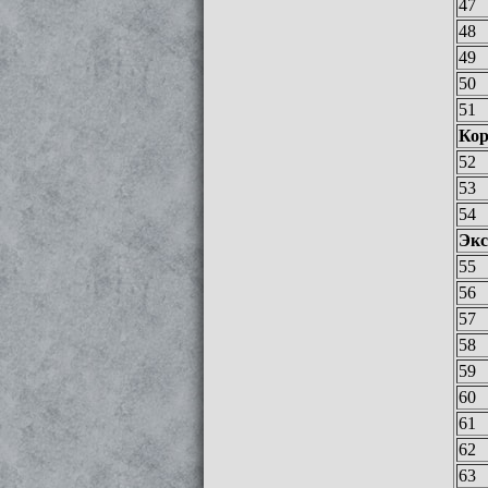
47
48
49
50
51
Кор
52
53
54
Экс
55
56
57
58
59
60
61
62
63