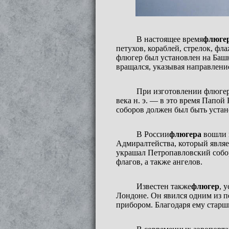
В настоящее время
флюге
петухов, кораблей, стрелок, ф
флюгер был установлен на Башн
вращался, указывая направление
При изготовлении флюгер
века н. э. — в это время Папой
соборов должен был быть устан
В России
флюгера
вошли в
Адмиралтейства, который являе
украшал Петропавловский собор
флагов, а также ангелов.
Известен также
флюгер
, 
Лондоне. Он явился одним из 
прибором. Благодаря ему старш