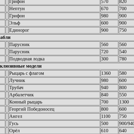
Грифон
570
820
Нептун
670
700
Грифон
980
900
Эльф
600
900
Единорог
900
750
абли
Парусник
560
560
Парусник
720
540
Подводная лодка
300
780
клюзивные модели
Рыцарь с флагом
1360
580
Лучник
980
600
Трубач
940
800
Арбалетчик
840
550
Конный рыцарь
700
1300
Георгий Победоносец
800
600
Ангел
1100
750
Гусь
500
900/94
Орёл
610
640