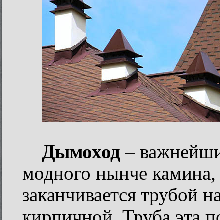
Дымоход
– важнейши
модного нынче камина,
заканчивается трубой н
кирпичной. Труба эта п