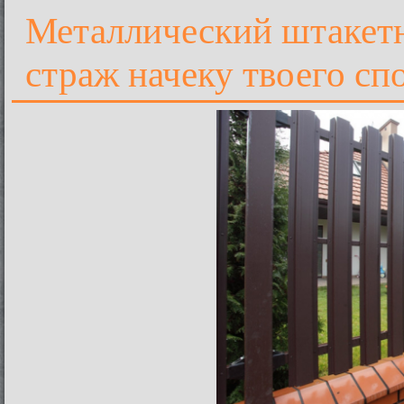
Металлический штакетн
страж начеку твоего сп