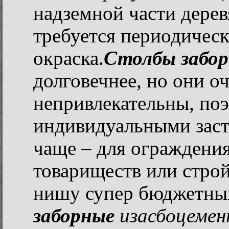
надземной части дере
требуется периодичес
окраска.
Столбы забо
долговечнее, но они о
непривлекательны, по
индивидуальными заст
чаще – для ограждени
товариществ или стро
нишу супер бюджетный
заборные
из
асбоцеме