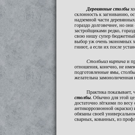
Деревянные столбы
хо
склонность к загниванию, ос
надземной части деревянных
гораздо долговечнее, но он
застройщиками редко, гораз
свою нишу супер бюджетный
выбор уж очень экономных хо
гниют, а если их после уста
Столбы
из кирпича
и пр
отношения, конечно, не имею
подготовленные ямы, столбы
желательна замоноличенная в
Практика показывает, 
столбы
. Обычно для этой ц
достаточно лёгкими по весу
антикоррозионной окраски) 
обязаны своей универсально
сварных, кованных, из профл