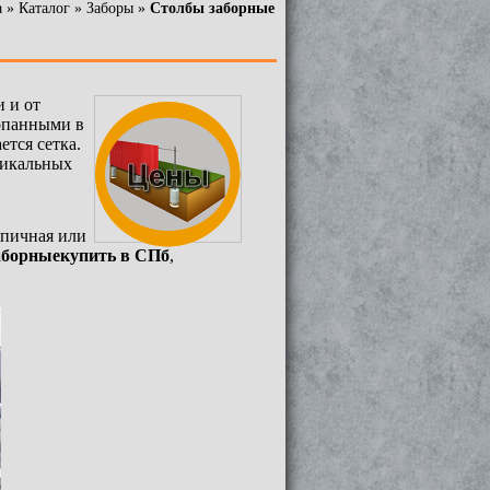
а
»
Каталог
»
Заборы
»
Столбы заборные
 и от
копанными в
ется сетка.
ртикальных
рпичная или
аборные
купить в СПб
,