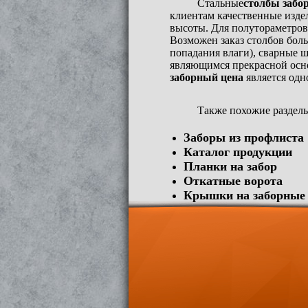
Стальные
столбы забо
клиентам качественные изде
высоты. Для полутораметровы
Возможен заказ столбов бол
попадания влаги), сварные
являющимся прекрасной осно
заборный цена
является одн
Также похожие раздел
Заборы из профлиста
Каталог продукции
Планки на забор
Откатные ворота
Крышки на заборные