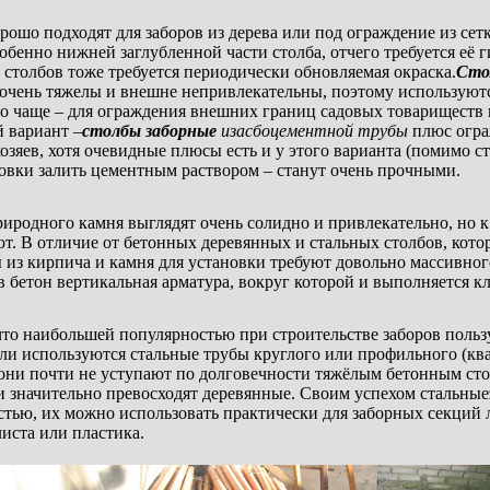
рошо подходят для заборов из дерева или под ограждение из сет
обенно нижней заглубленной части столба, отчего требуется её 
 столбов тоже требуется периодически обновляемая окраска.
Сто
и очень тяжелы и внешне непривлекательны, поэтому использую
до чаще – для ограждения внешних границ садовых товариществ
 вариант –
столбы заборные
из
асбоцементной трубы
плюс ограж
зяев, хотя очевидные плюсы есть и у этого варианта (помимо ст
новки залить цементным раствором – станут очень прочными.
иродного камня выглядят очень солидно и привлекательно, но
т. В отличие от бетонных деревянных и стальных столбов, кото
 из кирпича и камня для установки требуют довольно массивног
 бетон вертикальная арматура, вокруг которой и выполняется кл
что наибольшей популярностью при строительстве заборов поль
ели используются стальные трубы круглого или профильного (ква
 они почти не уступают по долговечности тяжёлым бетонным ст
и значительно превосходят деревянные. Своим успехом стальные
стью, их можно использовать практически для заборных секций 
иста или пластика.