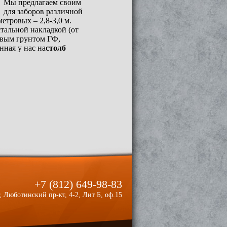
. Мы предлагаем своим
 для заборов различной
етровых – 2,8-3,0 м.
тальной накладкой (от
евым грунтом ГФ,
ная у нас на
столб
+7 (812) 649-98-83
, Люботинский пр-кт, 4-2, Лит Б, оф.15