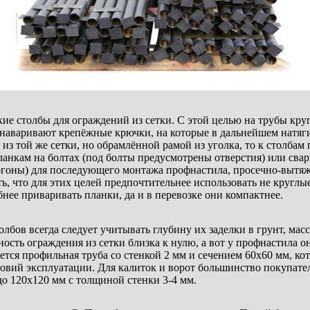
ие столбы для ограждений из сетки. С этой целью на трубы круг
а наваривают крепёжные крючки, на которые в дальнейшем натяг
з той же сетки, но обрамлённой рамой из уголка, то к столбам
ланкам на болтах (под болты предусмотрены отверстия) или свар
гоны) для последующего монтажа профнастила, просечно-вытяж
ь, что для этих целей предпочтительнее использовать не круглы
бнее приваривать планки, да и в перевозке они компактнее.
лбов всегда следует учитывать глубину их заделки в грунт, мас
ность ограждения из сетки близка к нулю, а вот у профнастила о
ся профильная труба со стенкой 2 мм и сечением 60х60 мм, кот
овий эксплуатации. Для калиток и ворот большинство покупате
до 120х120 мм с толщиной стенки 3-4 мм.