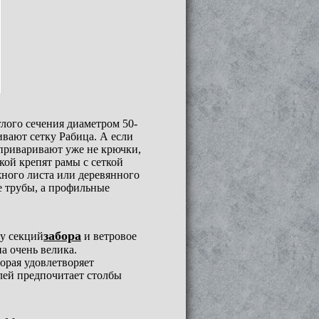
лого сечения диаметром 50-
ивают сетку Рабица. А если
 приваривают уже не крючки,
кой крепят рамы с сеткой
ного листа или деревянного
е трубы, а профильные
забора
су секций
и ветровое
на очень велика.
орая удовлетворяет
лей предпочитает столбы