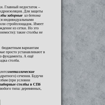
ки. Главный недостаток –
гидроизоляция. Для защиты
лбы заборные
из бетона
тся индивидуальными
 или стройплощадок. Имеет
дение из сетки. Но это
оимости): такие столбы не
 к бюджетным вариантам
рые просто устанавливают в
о фундамента. А ещё
адка столба.
зуются
металлические
дратного) сечения. Будучи
олбам (при условии
заборные столбы в СПб
любого типа: деревянных,