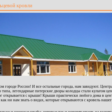
льцевой кровли
 городе России! И все остальные города, нам завидуют. Центра
о типа, легендарные питерские дворы колодцы стали культом це
г открывается с крыши! Крыши практически любого дома в цент
у как ни нам знать о видах, которые открываются с кровель нашег
ульки и снежные глыбы, которые так и норовят упасть на голов