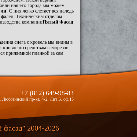
ровли нашего города мы можем
вли
! С них легко слетает вся наледь
й фалец. Техническим отделом
изводства компании
Пятый Фасад
дения снега с кровель мы видим в
к кровле по средствам саморезов
ся прижимной планкой за сам
+7 (812) 649-98-83
, Люботинский пр-кт, 4-2, Лит Б, оф.15
й фасад"
2004-2026