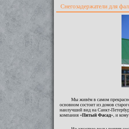
Снегозадержатели для фа
Мы живём в самом прекрасном
основном состоит из домов старог
наилучший вид на Санкт-Петербур
компания «
Пятый Фасад
», и ком
Но зачастую виды портят сос