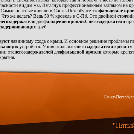
пасности видим мы. Взглянув профессиональным взглядом на к
 Самые опасные кровли в Санкт-Петербурге это
фальцевые кро
а. Что же делать? Ведь 50 % кровель в С-Пб. Это двойной стоячи
негозадержатель
для
фальцевой кровли
.
Снегозадержатели
про
озадерживающих
труб.
вуют лавинному схода с крыш. И основное решение проблемы па
ивающих
устройств. Универсальные
снегозадержатели
крепятся 
чии от
снегозадержателей
для
фальцевой кровли
которые крепят
крытия.
Санкт-Петербург
"Пяты