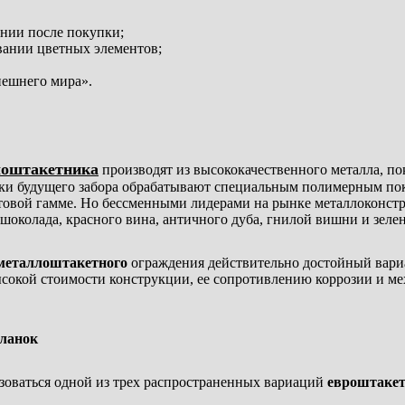
ании после покупки;
вании цветных элементов;
нешнего мира».
лоштакетника
производят из высококачественного металла, по
нки будущего забора обрабатывают специальным полимерным пок
товой гамме. Но бессменными лидерами на рынке металлоконстру
шоколада, красного вина, античного дуба, гнилой вишни и зеле
металлоштакетного
ограждения действительно достойный вариа
высокой стоимости конструкции, ее сопротивлению коррозии и м
планок
зоваться одной из трех распространенных вариаций
евроштаке