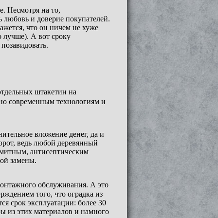
. Несмотря на то,
ь любовь и доверие покупателей.
ажется, что он ничем не хуже
 лучше). А вот сроку
 позавидовать.
 отдельных
штакетин
на
сно современным технологиям и
нительное вложение денег, да и
борот, ведь любой деревянный
рмитным, антисептическим
ной замены.
монтажного обслуживания. А это
ерждением того, что оградка из
ся срок эксплуатации: более 30
оры из этих материалов и намного