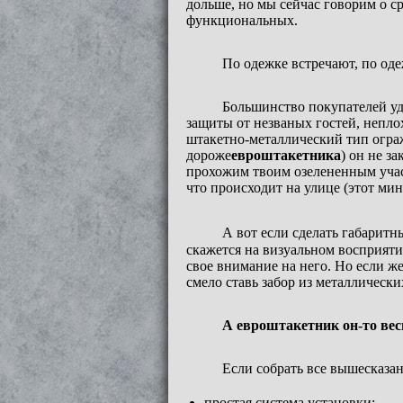
дольше, но мы сейчас говорим о с
функциональных.
По одежке встречают, по оде
Большинство покупателей уд
защиты от незваных гостей, непло
штакетно-металлический тип огра
дороже
евроштакетника
) он не з
прохожим твоим озелененным учас
что происходит на улице (этот ми
А вот если сделать габаритн
скажется на визуальном восприятии
свое внимание на него. Но если ж
смело ставь забор из металлически
А евроштакетник он-то ве
Если собрать все вышесказа
простая система установки;