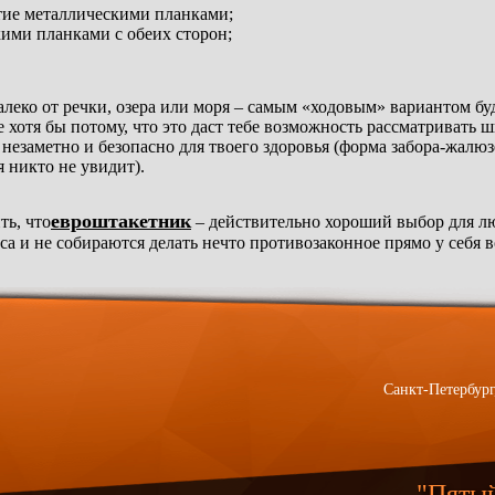
тие металлическими планками;
кими планками с обеих сторон;
алеко от речки, озера или моря – самым «ходовым» вариантом бу
 хотя бы потому, что это даст тебе возможность рассматривать
езаметно и безопасно для твоего здоровья (форма забора-жалюзе
я никто не увидит).
евроштакетник
ть, что
– действительно хороший выбор для лю
са и не собираются делать нечто противозаконное прямо у себя в
Санкт-Петербург
"Пяты