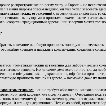
окое распространение по всему миру, и Европа – не исключение
пал в наши широты совсем недавно, он уже успел завоевать здес
вид
металлических ограждений
с деревянными аналогами, то ок
о специальными узорами и проштамповками – даже значительно
ого «собрата» традиционный деревянный заборчик может только
е?
братить внимание на общую прочность конструкции, жесткость
 это крайне крепкие и надежные конструкции, созданные согла
заться, что
металлический штакетник для забора
– весьма сом
значительно дешевле. Но на самом деле все с точностью, да нао
еделенного обслуживания: подкрашивания, обработки противоте
невысокую прочность планок из дерева, – возможно даже их пол
евроштакетником
– он не требует абсолютно никакого после
время, но и твой кошелек «не сядет на диету». Очередным подтв
ыгодным вложением финансов, нежели деревянная ограда, являет
орядка 10 лет – для деревянного. Нет, само собой, простоят заб