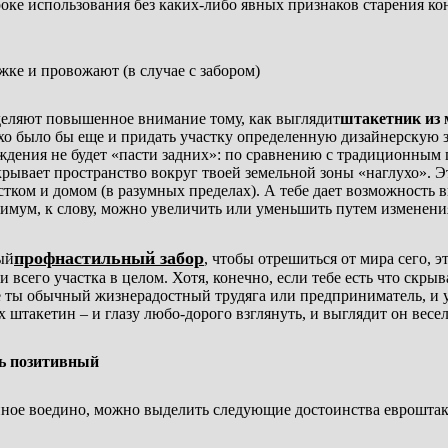
роке использования без каких-либо явных признаков старения ко
жке и провожают (в случае с забором)
еляют повышенное внимание тому, как выглядит
штакетник из
хо было бы еще и придать участку определенную дизайнерскую з
ждения не будет «пасти задних»: по сравнению с традиционным
акрывает пространство вокруг твоей земельной зоны «наглухо». 
тком и домом (в разумных пределах). А тебе дает возможность 
нимум, к слову, можно увеличить или уменьшить путем изменен
профнастильный забор
ый
, чтобы отрешиться от мира сего, 
 всего участка в целом. Хотя, конечно, если тебе есть что скрыв
е ты обычный жизнерадостный трудяга или предприниматель, и у
х штакетин – и глазу любо-дорого взглянуть, и выглядит он весел
сь позитивный
нное воедино, можно выделить следующие достоинства еврошта