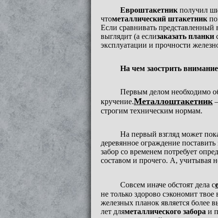
Евроштакетник
получил шир
что
металлический штакетник
по
Если сравнивать представленный 
выглядит (а если
заказать планки
с
эксплуатации и прочности железн
На чем заострить внимани
Первым делом необходимо о
Металлоштакетник
кручение.
–
строгим техническим нормам.
На первый взгляд может пока
деревянное ограждение поставить 
забор со временем потребует опр
составом и прочего. А, учитывая 
Совсем иначе обстоят дела с
не только здорово сэкономит твое 
железных планок является более в
лет для
металлического забора
и п