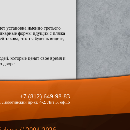
дет установка именно третьего
 шикарные формы идущих с пляжа
й такова, что ты будешь видеть,
дей, которые ценят свое время и
о дворе.
+7 (812) 649-98-83
, Люботинский пр-кт, 4-2, Лит Б, оф.15
й фасад"
2004-2026