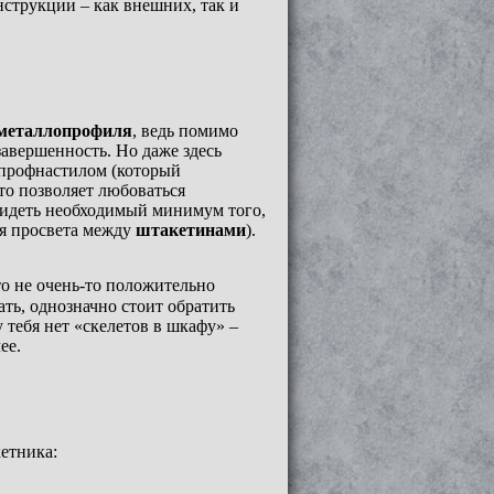
нструкции – как внешних, так и
 металлопрофиля
, ведь помимо
авершенность. Но даже здесь
 профнастилом (который
Это позволяет любоваться
видеть необходимый минимум того,
ия просвета между
штакетинами
).
это не очень-то положительно
ать, однозначно стоит обратить
 тебя нет «скелетов в шкафу» –
ее.
кетника: