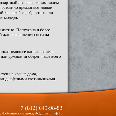
андартный оголовок своим видом
 постоянно предлагают новые
ой крышкой серебристого или
ле модерн.
 частью. Популярна и более
бежать накопления снега на
 показывающее направление, а
 или домашний оберег, чаще всего
стен на крыше дома,
и ландшафтными светильниками.
+7 (812) 649-98-83
, Люботинский пр-кт, 4-2, Лит Б, оф.15