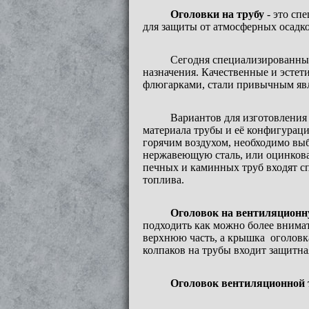
Оголовки на трубу
- это сп
для защиты от атмосферных осадко
Сегодня специализированные
назначения. Качественные и эстет
флюгарками, стали привычным явл
Вариантов для изготовлени
материала трубы и её конфигураци
горячим воздухом, необходимо вы
нержавеющую сталь, или оцинков
печных и каминных труб входят с
топлива.
Оголовок на вентиляционн
подходить как можно более внима
верхнюю часть, а крышка оголовка
колпаков на трубы входит защитна
Оголовок вентиляционной 