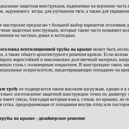
ециальные защитная конструкция, надеваемые на верхнюю часть
в, задуваемого ветра, для улучшения тяги, а также для украшени
 мастерские предлагаю т большой выбор вариантов оголовков д
ичные защитные конструкции, которые также часто называют кол
ением на частных домах и коттеджах.
я
оголовка вентиляционной трубы на крыше
может быть нескол
и, а также общего архитектурного решения кровли. Если колпак 
бирать жаростойкий и максимально долговечный материал, напри
анную сталь с полимерным покрытием. В конструкцию таких за
пециальные искрогасители, предотвращающие попадание на кро
ую трубу
не подвергается таким высоким нагрузкам, однако и к
тельно: изготовление защитной конструкции точно по диаметру 
 имеет свесы, благодаря которым влага, стекая, по крышке, не 
я сетка, предохраняющая от попадания внутрь птиц или постор
трубы на крыше - дизайнерское решение