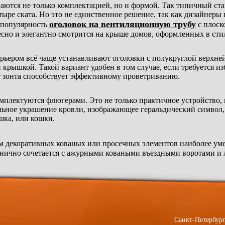
аются не только комплектацией, но и формой. Так типичный ст
ыре ската. Но это не единственное решение, так как дизайнеры
оголовок на вентиляционную трубу
 популярность
с плоск
есно и элегантно смотрится на крыше домов, оформленных в сти
ерьером всё чаще устанавливают оголовки с полукруглой верхней
крышкой. Такой вариант удобен в том случае, если требуется из
нт зонта способствует эффективному проветриванию.
омплектуются флюгерами. Это не только практичное устройство,
альное украшение кровли, изображающее геральдический символ,
ушка, или кошки.
м декоративных кованых или просечных элементов наиболее уме
монично сочетается с ажурными коваными въездными воротами 
Санкт-Петербург