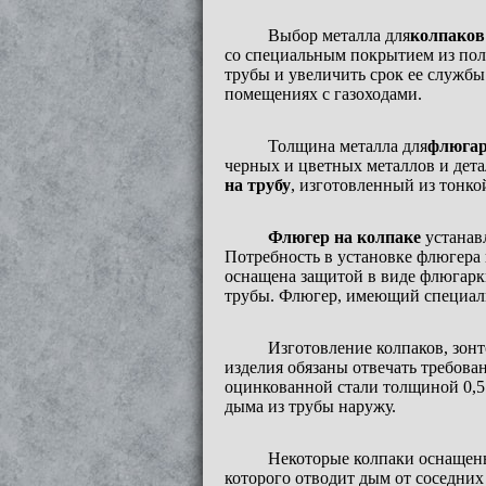
Выбор металла для
колпаков
со специальным покрытием из пол
трубы и увеличить срок ее службы
помещениях с газоходами.
Толщина металла для
флюга
черных и цветных металлов и дет
на
трубу
, изготовленный из тонк
Флюгер на колпаке
устанавл
Потребность в установке флюгера 
оснащена защитой в виде флюгарк
трубы. Флюгер, имеющий специаль
Изготовление колпаков, зонт
изделия обязаны отвечать требов
оцинкованной стали толщиной 0,5
дыма из трубы наружу.
Некоторые колпаки оснащены
которого отводит дым от соседни