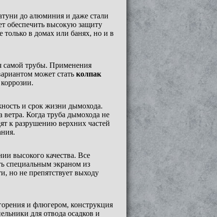
атуни до алюминия и даже стали
ет обеспечить высокую защиту
 только в домах или банях, но и в
ия самой трубы. Применения
вариантом может стать
колпак
 коррозии.
жность и срок жизни дымохода.
 ветра. Когда труба дымохода не
ят к разрушению верхних частей
ания.
нии высокого качества. Все
ть специальным экраном из
, но не препятствует выходу
горения и флюгером, конструкция
льники для отвода осадков и