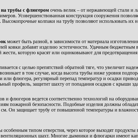
 на трубы с флюгером
очень велик – от нержавеющей стали и л
имеров. Усовершенствованная конструкция сооружения позволя
. Высокопрочные колпаки на трубу позволяют использовать их не
рок
может быть разной, в зависимости от материала изготовлен
алей ковки добавят изделию эстетичности. Удачным бюджетным 
ой жести, которую красят или оцинковывают для предотвращения
ивается с целью препятствий обратной тяге, что увеличит наде
возникает в том случае, когда высота трубы ниже уровня подпора
и или флюгера, регулярный перепад температур и осадки привод
ный профиль, защитит шахту от попадания осадков с крыши зд
ов и флюгеров ведется соответственно технологий на оборудова
аниям пожарной безопасности. Подобные изделия должны облада
 см. Он защищает трубу от повышенной температуры и влажности
 особенным типом отверстия, через которое выходят продукты 
х вентиляционных шахт. Многие дымники и флюгарки имеют капе